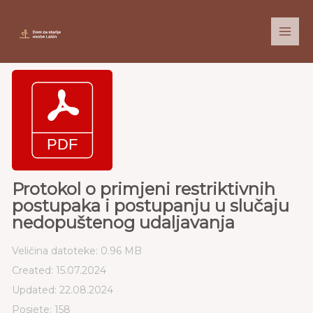
Skip
to
content
Protokol o primjeni restriktivnih
postupaka i postupanju u slučaju
nedopuštenog udaljavanja
Veličina datoteke: 0.96 MB
Created: 15.07.2024
Updated: 22.08.2024
Posjete: 158