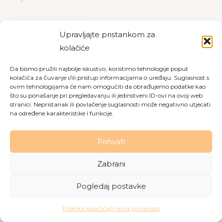
PREUZMI
PREGLED
Upravljajte pristankom za
kolačiće
Da bismo pružili najbolje iskustvo, koristimo tehnologije poput
kolačića za čuvanje i/ili pristup informacijama o uređaju. Suglasnost s
Copyright © 2026 Dom za starije osobe Labin
|
Pravila
ovim tehnologijama će nam omogućiti da obrađujemo podatke kao
što su ponašanje pri pregledavanju ili jedinstveni ID-ovi na ovoj web
privatnosti
|
Politika kolačića
stranici. Nepristanak ili povlačenje suglasnosti može negativno utjecati
na određene karakteristike i funkcije.
Made with love by
Gobo Digital
Prihvati
Zabrani
Pogledaj postavke
Politika kolačića
Pravila privanosti