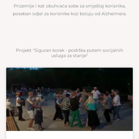
Prizemlje i kat obuhvaća sobe za smještaj korisnika,
poseban odjel za korisnike koji boluju od Alzheimera.
Projekt "Siguran korak - podrška putem socijalnih
usluga za starije"