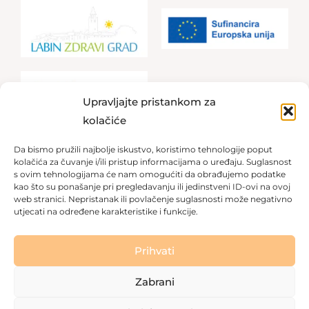
Upravljajte pristankom za
kolačiće
Da bismo pružili najbolje iskustvo, koristimo tehnologije poput
kolačića za čuvanje i/ili pristup informacijama o uređaju. Suglasnost
s ovim tehnologijama će nam omogućiti da obrađujemo podatke
kao što su ponašanje pri pregledavanju ili jedinstveni ID-ovi na ovoj
Jeste li starija osoba ili imate stariju osobu?
web stranici. Nepristanak ili povlačenje suglasnosti može negativno
utjecati na određene karakteristike i funkcije.
Kontaktirajte nas odmah
Prihvati
Zabrani
Copyright © 2026 Dom za starije osobe Labin
|
Pravila
privatnosti
|
Politika kolačića