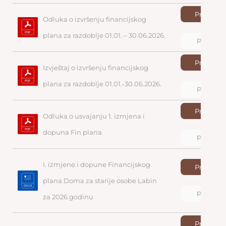
Preuzmi
Odluka o izvršenju financijskog 
plana za razdoblje 01.01. – 30.06.2026.
Pregled
Preuzmi
Izvještaj o izvršenju financijskog 
plana za razdoblje 01.01.-30.06.2026.
Pregled
Preuzmi
Odluka o usvajanju 1. izmjena i 
dopuna Fin plana
Pregled
I. izmjene i dopune Financijskog 
Preuzmi
plana Doma za starije osobe Labin 
Pregled
za 2026.godinu
Preuzmi