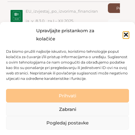
Preuzmi
EU_izvjestaj_po_izvorima_financiran
ja_v_8.3.0_ za I – XII 2025
Pregled
Upravljajte pristankom za
1
2
3
…
6
Dalje »
kolačiće
Da bismo pružili najbolje iskustvo, koristimo tehnologije poput
kolačića za čuvanje i/ili pristup informacijama o uređaju. Suglasnost
s ovim tehnologijama će nam omogućiti da obrađujemo podatke
kao što su ponašanje pri pregledavanju ili jedinstveni ID-ovi na ovoj
Jeste li starija osoba ili imate stariju osobu?
web stranici. Nepristanak ili povlačenje suglasnosti može negativno
utjecati na određene karakteristike i funkcije.
Kontaktirajte nas odmah
Prihvati
Zabrani
Copyright © 2026 Dom za starije osobe Labin
|
Pravila
privatnosti
|
Politika kolačića
Pogledaj postavke
Made with love by
Gobo Digital