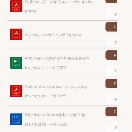
Odluka UV – izvještaj o izvršenju fin. 
plana
Pregled
Preuzmi
Izvještaj o izvršenju Fin.plana
Pregled
Preuzmi
Potvrda o učitanom financijskom 
izvješću za I – XII 2025
Pregled
Preuzmi
Referentna stranica financijskog 
izvješća za I – XII 2025
Pregled
Preuzmi
Bilješke uz financijske izvještaje 
razine 21 za I – XII 2025
Pregled