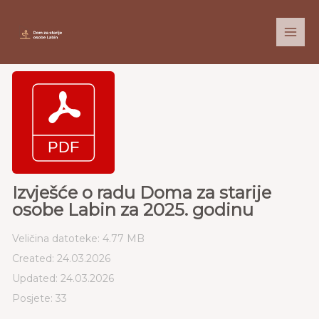
Skip
to
content
Izvješće o radu Doma za starije
osobe Labin za 2025. godinu
Veličina datoteke: 4.77 MB
Created: 24.03.2026
Updated: 24.03.2026
Posjete: 33