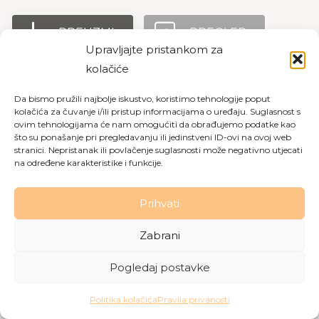
PREUZMI
PREGLED
Upravljajte pristankom za
kolačiće
Da bismo pružili najbolje iskustvo, koristimo tehnologije poput
Copyright © 2026 Dom za starije osobe Labin
|
Pravila
kolačića za čuvanje i/ili pristup informacijama o uređaju. Suglasnost s
privatnosti
|
Politika kolačića
ovim tehnologijama će nam omogućiti da obrađujemo podatke kao
što su ponašanje pri pregledavanju ili jedinstveni ID-ovi na ovoj web
Made with love by
Gobo Digital
stranici. Nepristanak ili povlačenje suglasnosti može negativno utjecati
na određene karakteristike i funkcije.
Prihvati
Zabrani
Pogledaj postavke
Politika kolačića
Pravila privanosti