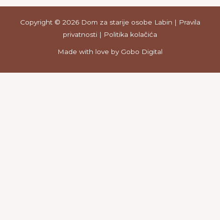
Copyright © 2026 Dom za starije osobe Labin
|
Pravila
privatnosti
|
Politika kolačića
Made with love by
Gobo Digital