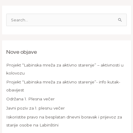
S
e
a
r
Nove objave
c
h
Projekt “Labinska mreža za aktivno starenje” – aktivnosti u
f
kolovozu
o
Projekt “Labinska mreža za aktivno starenje”- info kutak-
r
obavijest
:
Održana 1. Plesna večer
Javni poziv za 1. plesnu večer
Iskoristite pravo na besplatan dnevni boravak i prijevoz za
starije osobe na Labinštini