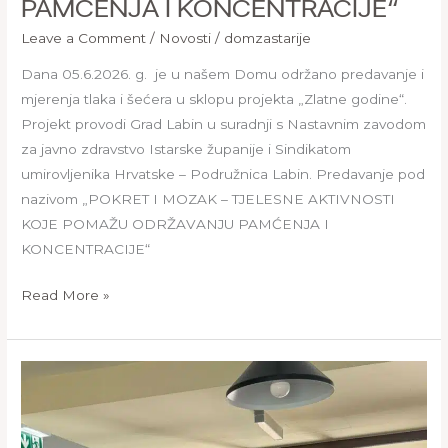
PAMĆENJA I KONCENTRACIJE“
Leave a Comment
/
Novosti
/
domzastarije
Dana 05.6.2026. g. je u našem Domu održano predavanje i
mjerenja tlaka i šećera u sklopu projekta „Zlatne godine“.
Projekt provodi Grad Labin u suradnji s Nastavnim zavodom
za javno zdravstvo Istarske županije i Sindikatom
umirovljenika Hrvatske – Podružnica Labin. Predavanje pod
nazivom „POKRET I MOZAK – TJELESNE AKTIVNOSTI
KOJE POMAŽU ODRŽAVANJU PAMĆENJA I
KONCENTRACIJE“
Read More »
„SIGURAN
KORAK
–
podrška