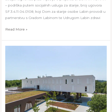
– podrška putem socijalnih usluga za starije, broj ugovora
SF.3.4.11.04.0108, koji Dom za starije osobe Labin provodi u
partnerstvu s Gradom Labinom te Udrugom Labin zdravi
Read More »
Početna
konferencija
za
medije
–
pozivnica