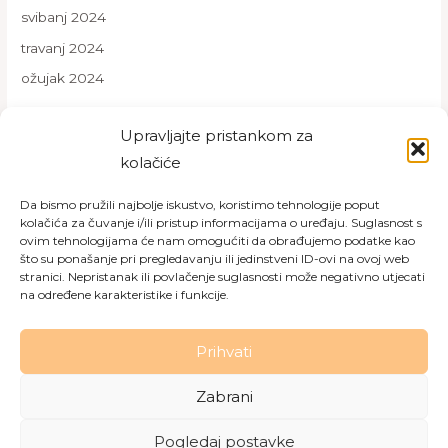
svibanj 2024
travanj 2024
ožujak 2024
Upravljajte pristankom za
kolačiće
Kategorije
Da bismo pružili najbolje iskustvo, koristimo tehnologije poput
Novosti
kolačića za čuvanje i/ili pristup informacijama o uređaju. Suglasnost s
ovim tehnologijama će nam omogućiti da obrađujemo podatke kao
Projekti
što su ponašanje pri pregledavanju ili jedinstveni ID-ovi na ovoj web
stranici. Nepristanak ili povlačenje suglasnosti može negativno utjecati
Uncategorized
na određene karakteristike i funkcije.
Prihvati
Zabrani
Copyright © 2026 Dom za starije osobe Labin
|
Pravila
privatnosti
|
Politika kolačića
Pogledaj postavke