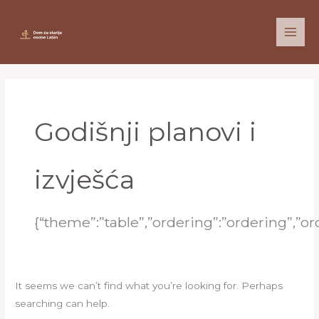
Skip
to
content
Search
for:
Godišnji planovi i
izvješća
{“theme”:”table”,”ordering”:”ordering”,”
It seems we can’t find what you’re looking for. Perhaps
searching can help.