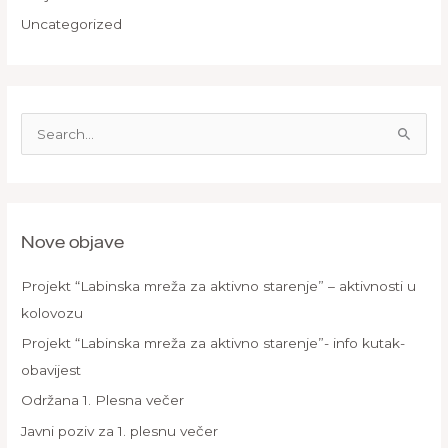
Uncategorized
S
e
a
r
Nove objave
c
h
Projekt “Labinska mreža za aktivno starenje” – aktivnosti u
f
kolovozu
o
Projekt “Labinska mreža za aktivno starenje”- info kutak-
r
obavijest
:
Održana 1. Plesna večer
Javni poziv za 1. plesnu večer