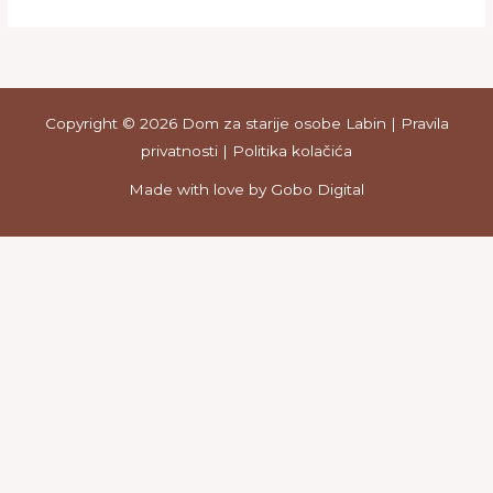
Copyright © 2026 Dom za starije osobe Labin
|
Pravila
privatnosti
|
Politika kolačića
Made with love by
Gobo Digital