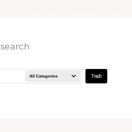
POČETNA
AKTIVNOSTI
USLUGE
 search
Traži
All Categories