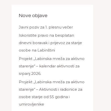
a
r
Nove objave
c
h
Javni poziv za 1. plesnu večer
f
Iskoristite pravo na besplatan
o
dnevni boravak i prijevoz za starije
r
osobe na Labinštini
:
Projekt „Labinska mreža za aktivno
starenje“ – kalendar aktivnosti za
srpanj 2026.
Projekt „Labinska mreža za aktivno
starenje“ – Aktivnosti i radionice za
osobe starije od 55 godina i
umirovljenike