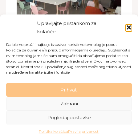
Upravljajte pristankom za
Edukacija o prevenciji širenja
kolačiće
rezistentnih bakterija za zaposlenike
Da bismo pružili najbolje iskustvo, koristimo tehnologije poput
30.04.2024. u Domu za starije osobe Labin
kolačića za čuvanje i/ili pristup informacijama o uređaju. Suglasnost s
održan je 1. modul edukacije u sklopu programa…
ovim tehnologijama će nam omogućiti da obrađujemo podatke kao
što su ponašanje pri pregledavanju ili jedinstveni ID-ovi na ovoj web
stranici. Nepristanak ili povlačenje suglasnosti može negativno utjecati
na određene karakteristike i funkcije.
Prihvati
Zabrani
Copyright © 2026 Dom za starije osobe Labin
|
Pravila
privatnosti
|
Politika kolačića
Pogledaj postavke
Made with love by
Gobo Digital
Politika kolačića
Pravila privanosti