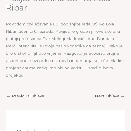
Ribar
Povodom obilježavanja 80. godišnjice rada OŠ Ivo Lola
Ribar, učenici 6. razreda, Povijesne grupe njihove škole, u
pratnji profesorica Eve Melegi Matković i Ane Dundara
Pajić, intervjuirali su troje naših korisnika da saznaju kako je
bilo u školi u njihovo vrijeme. Razgovor je evocirao brojne
uspomene te iznjedrio niz novih informacija koje će mladim
povjesničarima zasigurno biti od koristi u izradi njihova
projekta.
←
Previous Objava
Next Objava
→