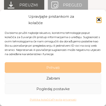
PREUZMI
PREGLED
Upravljajte pristankom za
kolačiće
Copyright © 2026 Dom za starije osobe Labin
|
Pravila
Da bismo pružili najbolje iskustvo, koristimo tehnologije poput
privatnosti
|
Politika kolačića
kolačića za čuvanje i/ili pristup informacijama o uređaju. Suglasnost s
ovim tehnologijama će nam omogućiti da obrađujemo podatke kao
Made with love by
Gobo Digital
što su ponašanje pri pregledavanju ili jedinstveni ID-ovi na ovoj web
stranici. Nepristanak ili povlačenje suglasnosti može negativno utjecati
na određene karakteristike i funkcije.
Prihvati
Zabrani
Pogledaj postavke
Politika kolačića
Pravila privanosti