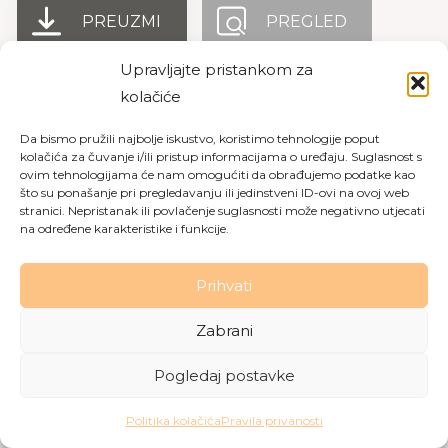
PREUZMI
PREGLED
Upravljajte pristankom za
kolačiće
Copyright © 2026 Dom za starije osobe Labin
|
Pravila
Da bismo pružili najbolje iskustvo, koristimo tehnologije poput
privatnosti
|
Politika kolačića
kolačića za čuvanje i/ili pristup informacijama o uređaju. Suglasnost s
ovim tehnologijama će nam omogućiti da obrađujemo podatke kao
Made with love by
Gobo Digital
što su ponašanje pri pregledavanju ili jedinstveni ID-ovi na ovoj web
stranici. Nepristanak ili povlačenje suglasnosti može negativno utjecati
na određene karakteristike i funkcije.
Prihvati
Zabrani
Pogledaj postavke
Politika kolačića
Pravila privanosti