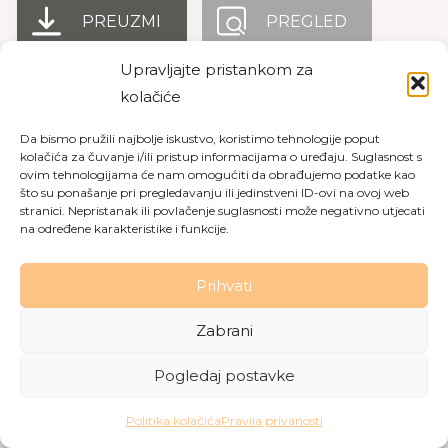
PREUZMI
PREGLED
Upravljajte pristankom za
kolačiće
Copyright © 2026 Dom za starije osobe Labin
|
Pravila
Da bismo pružili najbolje iskustvo, koristimo tehnologije poput
privatnosti
|
Politika kolačića
kolačića za čuvanje i/ili pristup informacijama o uređaju. Suglasnost s
ovim tehnologijama će nam omogućiti da obrađujemo podatke kao
Made with love by
Gobo Digital
što su ponašanje pri pregledavanju ili jedinstveni ID-ovi na ovoj web
stranici. Nepristanak ili povlačenje suglasnosti može negativno utjecati
na određene karakteristike i funkcije.
Prihvati
Zabrani
Pogledaj postavke
Politika kolačića
Pravila privanosti