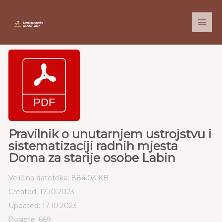
Skip
to
content
Pravilnik o unutarnjem ustrojstvu i
sistematizaciji radnih mjesta
Doma za starije osobe Labin
Veličina datoteke: 884.03 KB
Created: 17.10.2023
Updated: 17.10.2023
Posjete: 669