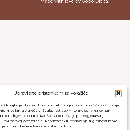
Made with love by
Gobo Digital
Upravljajte pristankom za kolačiće
užili najbolje iskustvo, koristimo tehnologije poput kolačića za čuvanje
up informacijama o uređaju. Suglasnost s ovim tehnologijama će nam
a obrađujemo podatke kao što su ponašanje pri pregledavanju ili
ID-ovi na ovoj web stranici. Nepristanak ili povlačenje suglasnosti može
jecati na određene karakteristike i funkcije.