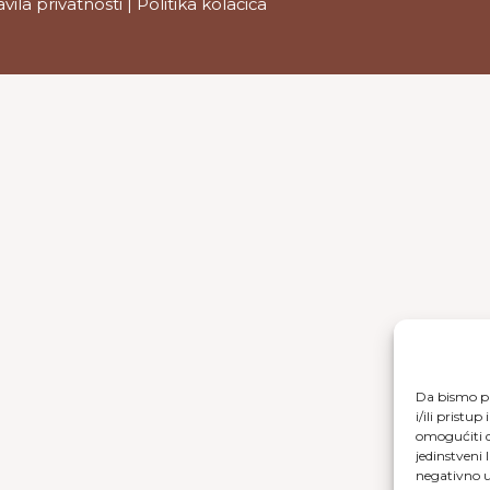
avila privatnosti
|
Politika kolačića
Da bismo pr
i/ili prist
omogućiti d
jedinstveni 
negativno ut