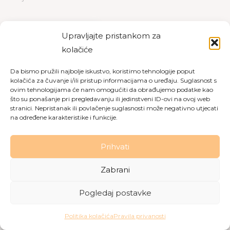
PREUZMI
Upravljajte pristankom za
kolačiće
Da bismo pružili najbolje iskustvo, koristimo tehnologije poput
kolačića za čuvanje i/ili pristup informacijama o uređaju. Suglasnost s
Copyright © 2026 Dom za starije osobe Labin
|
Pravila
ovim tehnologijama će nam omogućiti da obrađujemo podatke kao
što su ponašanje pri pregledavanju ili jedinstveni ID-ovi na ovoj web
privatnosti
|
Politika kolačića
stranici. Nepristanak ili povlačenje suglasnosti može negativno utjecati
na određene karakteristike i funkcije.
Made with love by
Gobo Digital
Prihvati
Zabrani
Pogledaj postavke
Politika kolačića
Pravila privanosti