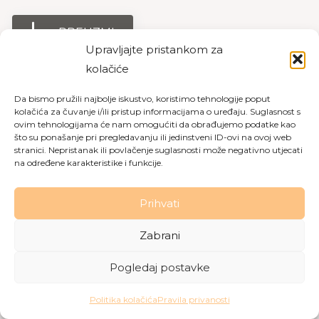
PREUZMI
Upravljajte pristankom za
kolačiće
Da bismo pružili najbolje iskustvo, koristimo tehnologije poput
Copyright © 2026 Dom za starije osobe Labin
|
Pravila
kolačića za čuvanje i/ili pristup informacijama o uređaju. Suglasnost s
privatnosti
|
Politika kolačića
ovim tehnologijama će nam omogućiti da obrađujemo podatke kao
što su ponašanje pri pregledavanju ili jedinstveni ID-ovi na ovoj web
Made with love by
Gobo Digital
stranici. Nepristanak ili povlačenje suglasnosti može negativno utjecati
na određene karakteristike i funkcije.
Prihvati
Zabrani
Pogledaj postavke
Politika kolačića
Pravila privanosti