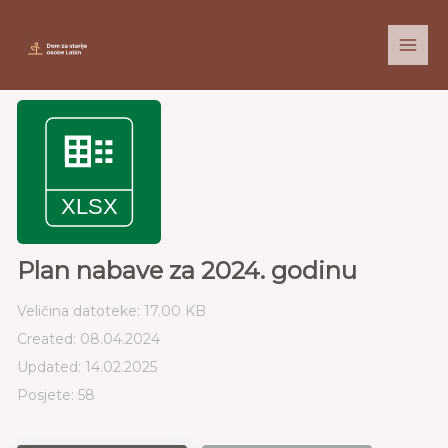
Skip
to
content
Plan nabave za 2024. godinu
Veličina datoteke: 17.00 KB
Created: 08.04.2024
Updated: 14.02.2025
Posjete: 58