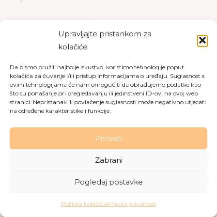
PREUZMI
PREGLED
Upravljajte pristankom za
kolačiće
Da bismo pružili najbolje iskustvo, koristimo tehnologije poput
kolačića za čuvanje i/ili pristup informacijama o uređaju. Suglasnost s
Copyright © 2026 Dom za starije osobe Labin
|
Pravila
ovim tehnologijama će nam omogućiti da obrađujemo podatke kao
što su ponašanje pri pregledavanju ili jedinstveni ID-ovi na ovoj web
privatnosti
|
Politika kolačića
stranici. Nepristanak ili povlačenje suglasnosti može negativno utjecati
na određene karakteristike i funkcije.
Made with love by
Gobo Digital
Prihvati
Zabrani
Pogledaj postavke
Politika kolačića
Pravila privanosti