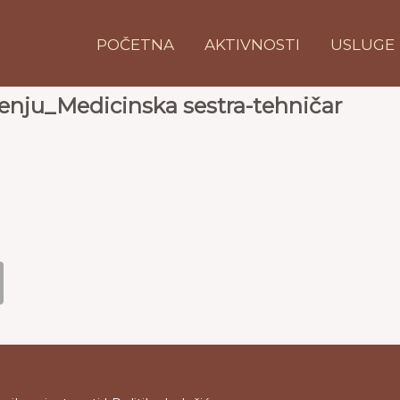
POČETNA
AKTIVNOSTI
USLUGE
enju_Medicinska sestra-tehničar