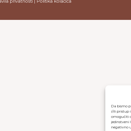
avila privatnosti
|
Politika kolačića
Da bismo pr
i/ili prist
omogućiti d
jedinstveni 
negativno ut