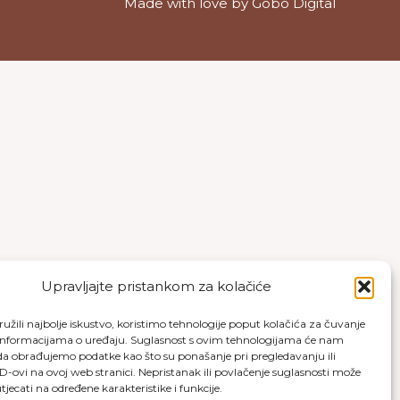
Made with love by
Gobo Digital
Upravljajte pristankom za kolačiće
užili najbolje iskustvo, koristimo tehnologije poput kolačića za čuvanje
up informacijama o uređaju. Suglasnost s ovim tehnologijama će nam
a obrađujemo podatke kao što su ponašanje pri pregledavanju ili
ID-ovi na ovoj web stranici. Nepristanak ili povlačenje suglasnosti može
jecati na određene karakteristike i funkcije.