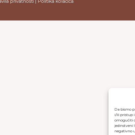
avila privatnosti
|
Politika kolačića
Da bismo pr
i/ili prist
omogućiti d
jedinstveni 
negativno ut