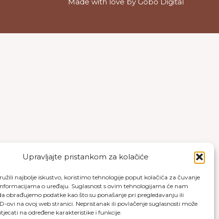
Made with love by
Gobo Digital
Upravljajte pristankom za kolačiće
užili najbolje iskustvo, koristimo tehnologije poput kolačića za čuvanje
up informacijama o uređaju. Suglasnost s ovim tehnologijama će nam
a obrađujemo podatke kao što su ponašanje pri pregledavanju ili
ID-ovi na ovoj web stranici. Nepristanak ili povlačenje suglasnosti može
jecati na određene karakteristike i funkcije.