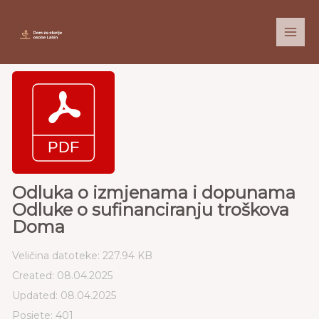
Skip
to
content
Odluka o izmjenama i dopunama
Odluke o sufinanciranju troškova
Doma
Veličina datoteke: 227.94 KB
Created: 08.04.2025
Updated: 08.04.2025
Posjete: 401