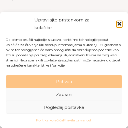
PREUZMI
PREGLED
Upravljajte pristankom za
kolačiće
Da bismo pružili najbolje iskustvo, koristimo tehnologije poput
kolačića za čuvanje i/ili pristup informacijama o uređaju. Suglasnost s
Copyright © 2026 Dom za starije osobe Labin
|
Pravila
ovim tehnologijama će nam omogućiti da obrađujemo podatke kao
što su ponašanje pri pregledavanju ili jedinstveni ID-ovi na ovoj web
privatnosti
|
Politika kolačića
stranici. Nepristanak ili povlačenje suglasnosti može negativno utjecati
na određene karakteristike i funkcije.
Made with love by
Gobo Digital
Prihvati
Zabrani
Pogledaj postavke
Politika kolačića
Pravila privanosti