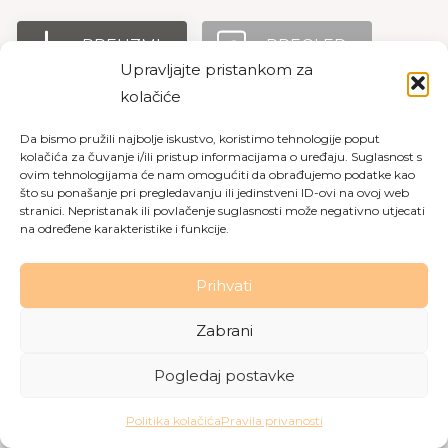
PREUZMI
PREGLED
Upravljajte pristankom za
kolačiće
Da bismo pružili najbolje iskustvo, koristimo tehnologije poput
Copyright © 2026 Dom za starije osobe Labin
|
Pravila
kolačića za čuvanje i/ili pristup informacijama o uređaju. Suglasnost s
privatnosti
|
Politika kolačića
ovim tehnologijama će nam omogućiti da obrađujemo podatke kao
što su ponašanje pri pregledavanju ili jedinstveni ID-ovi na ovoj web
Made with love by
Gobo Digital
stranici. Nepristanak ili povlačenje suglasnosti može negativno utjecati
na određene karakteristike i funkcije.
Prihvati
Zabrani
Pogledaj postavke
Politika kolačića
Pravila privanosti