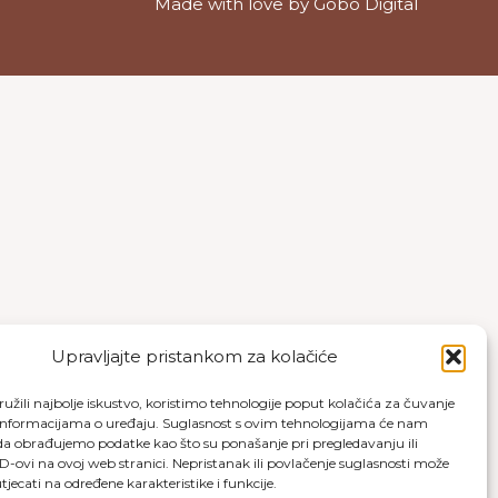
Made with love by
Gobo Digital
Upravljajte pristankom za kolačiće
užili najbolje iskustvo, koristimo tehnologije poput kolačića za čuvanje
up informacijama o uređaju. Suglasnost s ovim tehnologijama će nam
a obrađujemo podatke kao što su ponašanje pri pregledavanju ili
ID-ovi na ovoj web stranici. Nepristanak ili povlačenje suglasnosti može
jecati na određene karakteristike i funkcije.