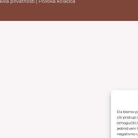
avila privatnosti
|
Politika kolačića
Da bismo pr
i/ili prist
omogućiti d
jedinstveni 
negativno ut