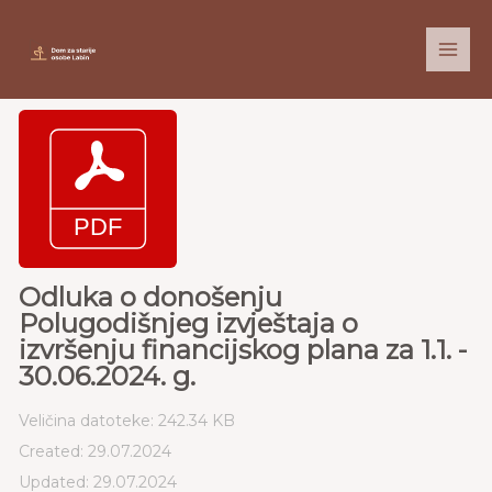
Skip
to
content
Odluka o donošenju
Polugodišnjeg izvještaja o
izvršenju financijskog plana za 1.1. -
30.06.2024. g.
Veličina datoteke: 242.34 KB
Created: 29.07.2024
Updated: 29.07.2024