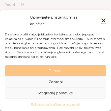
Posjete: 116
Upravljajte pristankom za
PREUZMI
PREGLED
kolačiće
Da bismo pružili najbolje iskustvo, koristimo tehnologije poput
kolačića za čuvanje i/ili pristup informacijama o uređaju. Suglasnost s
ovim tehnologijama će nam omogućiti da obrađujemo podatke kao
što su ponašanje pri pregledavanju ili jedinstveni ID-ovi na ovoj web
Copyright © 2026 Dom za starije osobe Labin
|
Pravila
stranici. Nepristanak ili povlačenje suglasnosti može negativno utjecati
privatnosti
|
Politika kolačića
na određene karakteristike i funkcije.
Made with love by
Gobo Digital
Prihvati
Zabrani
Pogledaj postavke
Politika kolačića
Pravila privanosti