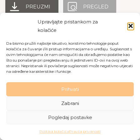
PREUZMI
PREGLED
Upravljajte pristankom za
kolačiće
Copyright © 2026 Dom za starije osobe Labin
|
Pravila
Da bismo pružili najbolje iskustvo, koristimo tehnologije poput
privatnosti
|
Politika kolačića
kolačića za čuvanje i/ili pristup informacijama o uređaju. Suglasnost s
ovim tehnologijama će nam omogućiti da obrađujemo podatke kao
Made with love by
Gobo Digital
što su ponašanje pri pregledavanju ili jedinstveni ID-ovi na ovoj web
stranici. Nepristanak ili povlačenje suglasnosti može negativno utjecati
na određene karakteristike i funkcije.
Prihvati
Zabrani
Pogledaj postavke
Politika kolačića
Pravila privanosti