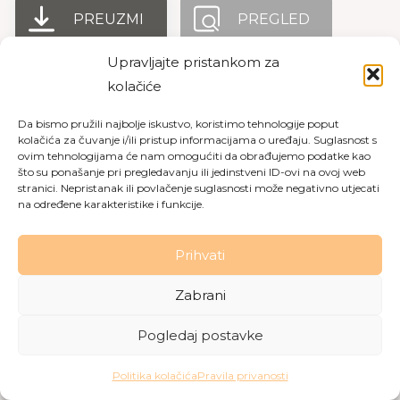
PREUZMI
PREGLED
Upravljajte pristankom za
kolačiće
Copyright © 2026 Dom za starije osobe Labin
|
Pravila
Da bismo pružili najbolje iskustvo, koristimo tehnologije poput
privatnosti
|
Politika kolačića
kolačića za čuvanje i/ili pristup informacijama o uređaju. Suglasnost s
ovim tehnologijama će nam omogućiti da obrađujemo podatke kao
Made with love by
Gobo Digital
što su ponašanje pri pregledavanju ili jedinstveni ID-ovi na ovoj web
stranici. Nepristanak ili povlačenje suglasnosti može negativno utjecati
na određene karakteristike i funkcije.
Prihvati
Zabrani
Pogledaj postavke
Politika kolačića
Pravila privanosti