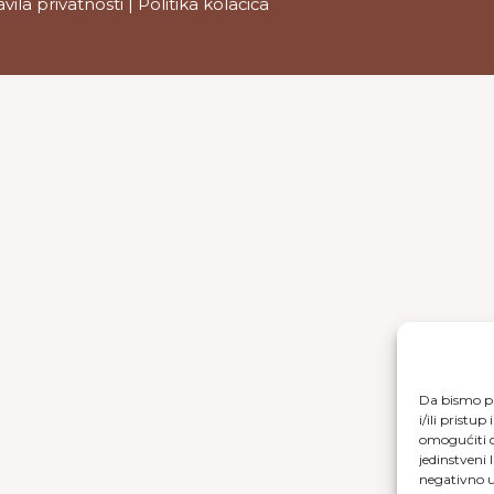
avila privatnosti
|
Politika kolačića
Da bismo pr
i/ili prist
omogućiti d
jedinstveni 
negativno ut