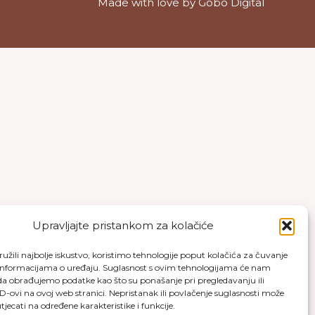
Made with love by
Gobo Digital
Upravljajte pristankom za kolačiće
užili najbolje iskustvo, koristimo tehnologije poput kolačića za čuvanje
up informacijama o uređaju. Suglasnost s ovim tehnologijama će nam
a obrađujemo podatke kao što su ponašanje pri pregledavanju ili
ID-ovi na ovoj web stranici. Nepristanak ili povlačenje suglasnosti može
jecati na određene karakteristike i funkcije.