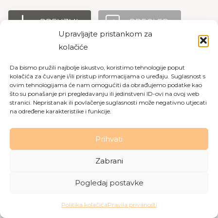
PREUZMI
PREGLED
Upravljajte pristankom za
kolačiće
Da bismo pružili najbolje iskustvo, koristimo tehnologije poput
Copyright © 2026 Dom za starije osobe Labin
|
Pravila
kolačića za čuvanje i/ili pristup informacijama o uređaju. Suglasnost s
privatnosti
|
Politika kolačića
ovim tehnologijama će nam omogućiti da obrađujemo podatke kao
što su ponašanje pri pregledavanju ili jedinstveni ID-ovi na ovoj web
Made with love by
Gobo Digital
stranici. Nepristanak ili povlačenje suglasnosti može negativno utjecati
na određene karakteristike i funkcije.
Prihvati
Zabrani
Pogledaj postavke
Politika kolačića
Pravila privanosti