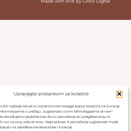
Made with love by
Gobo Digital
Upravljajte pristankom za kolačiće
užili najbolje iskustvo, koristimo tehnologije poput kolačića za čuvanje
up informacijama o uređaju. Suglasnost s ovim tehnologijama će nam
a obrađujemo podatke kao što su ponašanje pri pregledavanju ili
ID-ovi na ovoj web stranici. Nepristanak ili povlačenje suglasnosti može
jecati na određene karakteristike i funkcije.