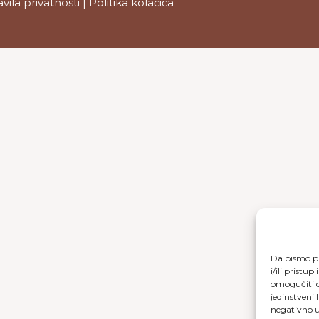
avila privatnosti
|
Politika kolačića
Da bismo pr
i/ili prist
omogućiti d
jedinstveni 
negativno ut