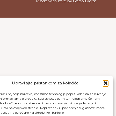
Made with love by
Gobo Digital
Upravljajte pristankom za kolačiće
užili najbolje iskustvo, koristimo tehnologije poput kolačića za čuvanje
up informacijama o uređaju. Suglasnost s ovim tehnologijama će nam
a obrađujemo podatke kao što su ponašanje pri pregledavanju ili
ID-ovi na ovoj web stranici. Nepristanak ili povlačenje suglasnosti može
jecati na određene karakteristike i funkcije.