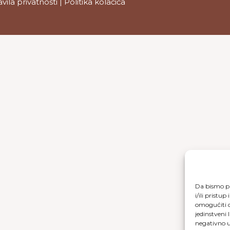
avila privatnosti
|
Politika kolačića
Da bismo pr
i/ili prist
omogućiti d
jedinstveni 
negativno ut