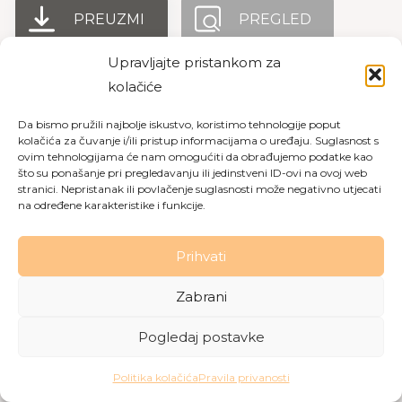
PREUZMI
PREGLED
Upravljajte pristankom za
kolačiće
Copyright © 2026 Dom za starije osobe Labin
|
Pravila
Da bismo pružili najbolje iskustvo, koristimo tehnologije poput
privatnosti
|
Politika kolačića
kolačića za čuvanje i/ili pristup informacijama o uređaju. Suglasnost s
ovim tehnologijama će nam omogućiti da obrađujemo podatke kao
Made with love by
Gobo Digital
što su ponašanje pri pregledavanju ili jedinstveni ID-ovi na ovoj web
stranici. Nepristanak ili povlačenje suglasnosti može negativno utjecati
na određene karakteristike i funkcije.
Prihvati
Zabrani
Pogledaj postavke
Politika kolačića
Pravila privanosti