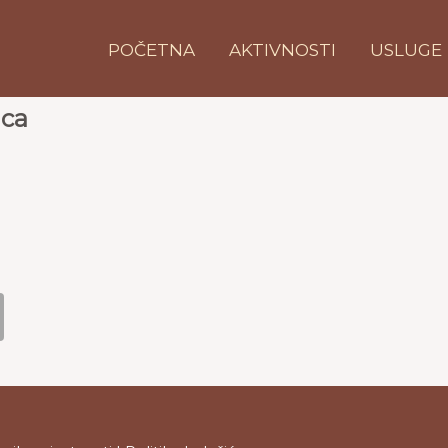
POČETNA
AKTIVNOSTI
USLUGE
ica
B