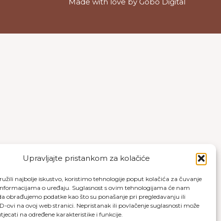
Made with love by
Gobo Digital
Upravljajte pristankom za kolačiće
užili najbolje iskustvo, koristimo tehnologije poput kolačića za čuvanje
up informacijama o uređaju. Suglasnost s ovim tehnologijama će nam
a obrađujemo podatke kao što su ponašanje pri pregledavanju ili
ID-ovi na ovoj web stranici. Nepristanak ili povlačenje suglasnosti može
jecati na određene karakteristike i funkcije.