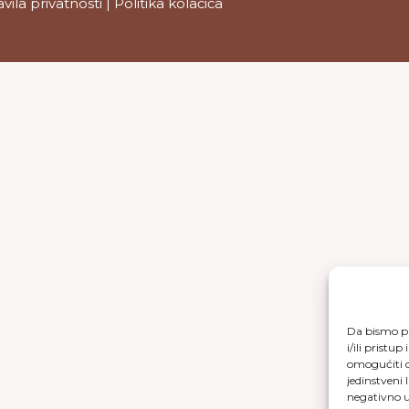
avila privatnosti
|
Politika kolačića
Da bismo pr
i/ili prist
omogućiti d
jedinstveni 
negativno ut