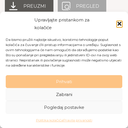
PREUZMI
PREGLED
Upravljajte pristankom za
kolačiće
Copyright © 2026 Dom za starije osobe Labin
|
Pravila
Da bismo pružili najbolje iskustvo, koristimo tehnologije poput
privatnosti
|
Politika kolačića
kolačića za čuvanje i/ili pristup informacijama o uređaju. Suglasnost s
ovim tehnologijama će nam omogućiti da obrađujemo podatke kao
Made with love by
Gobo Digital
što su ponašanje pri pregledavanju ili jedinstveni ID-ovi na ovoj web
stranici. Nepristanak ili povlačenje suglasnosti može negativno utjecati
na određene karakteristike i funkcije.
Prihvati
Zabrani
Pogledaj postavke
Politika kolačića
Pravila privanosti