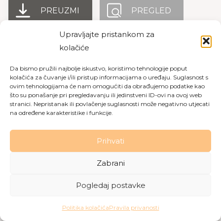
PREUZMI
PREGLED
Upravljajte pristankom za
kolačiće
Copyright © 2026 Dom za starije osobe Labin
|
Pravila
Da bismo pružili najbolje iskustvo, koristimo tehnologije poput
privatnosti
|
Politika kolačića
kolačića za čuvanje i/ili pristup informacijama o uređaju. Suglasnost s
ovim tehnologijama će nam omogućiti da obrađujemo podatke kao
Made with love by
Gobo Digital
što su ponašanje pri pregledavanju ili jedinstveni ID-ovi na ovoj web
stranici. Nepristanak ili povlačenje suglasnosti može negativno utjecati
na određene karakteristike i funkcije.
Prihvati
Zabrani
Pogledaj postavke
Politika kolačića
Pravila privanosti