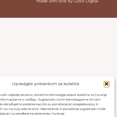
Made with love by
Gobo Digital
Upravljajte pristankom za kolačiće
užili najbolje iskustvo, koristimo tehnologije poput kolačića za čuvanje
up informacijama o uređaju. Suglasnost s ovim tehnologijama će nam
a obrađujemo podatke kao što su ponašanje pri pregledavanju ili
ID-ovi na ovoj web stranici. Nepristanak ili povlačenje suglasnosti može
jecati na određene karakteristike i funkcije.