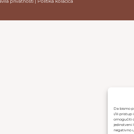
avila privatnosti
|
Politika kolačića
Da bismo pr
i/ili prist
omogućiti d
jedinstveni 
negativno ut