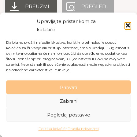
PREUZMI
PREGLED
Upravljajte pristankom za
kolačiće
Copyright © 2026 Dom za starije osobe Labin
|
Pravila
Da bismo pružili najbolje iskustvo, koristimo tehnologije poput
privatnosti
|
Politika kolačića
kolačića za čuvanje i/ili pristup informacijama o uređaju. Suglasnost s
ovim tehnologijama će nam omogućiti da obrađujemo podatke kao
Made with love by
Gobo Digital
što su ponašanje pri pregledavanju ili jedinstveni ID-ovi na ovoj web
stranici. Nepristanak ili povlačenje suglasnosti može negativno utjecati
na određene karakteristike i funkcije.
Prihvati
Zabrani
Pogledaj postavke
Politika kolačića
Pravila privanosti