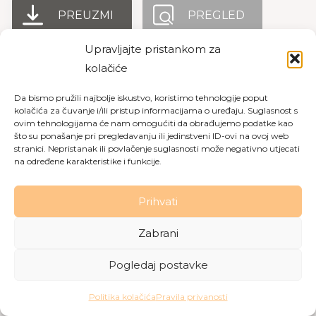
PREUZMI
PREGLED
Upravljajte pristankom za
kolačiće
Copyright © 2026 Dom za starije osobe Labin
|
Pravila
Da bismo pružili najbolje iskustvo, koristimo tehnologije poput
privatnosti
|
Politika kolačića
kolačića za čuvanje i/ili pristup informacijama o uređaju. Suglasnost s
ovim tehnologijama će nam omogućiti da obrađujemo podatke kao
Made with love by
Gobo Digital
što su ponašanje pri pregledavanju ili jedinstveni ID-ovi na ovoj web
stranici. Nepristanak ili povlačenje suglasnosti može negativno utjecati
na određene karakteristike i funkcije.
Prihvati
Zabrani
Pogledaj postavke
Politika kolačića
Pravila privanosti