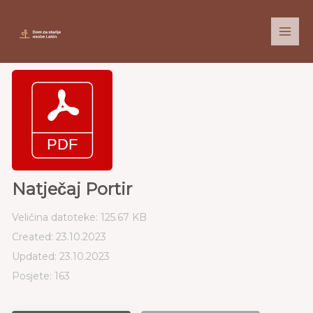
Skip
to
content
Natječaj Portir
Veličina datoteke: 125.67 KB
Created: 23.10.2023
Updated: 23.10.2023
Posjete: 163