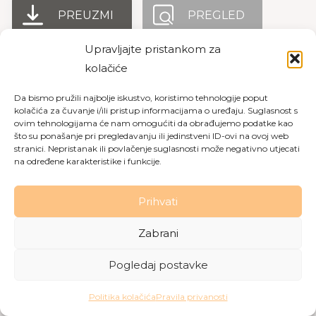
PREUZMI
PREGLED
Upravljajte pristankom za
kolačiće
Copyright © 2026 Dom za starije osobe Labin
|
Pravila
Da bismo pružili najbolje iskustvo, koristimo tehnologije poput
privatnosti
|
Politika kolačića
kolačića za čuvanje i/ili pristup informacijama o uređaju. Suglasnost s
ovim tehnologijama će nam omogućiti da obrađujemo podatke kao
Made with love by
Gobo Digital
što su ponašanje pri pregledavanju ili jedinstveni ID-ovi na ovoj web
stranici. Nepristanak ili povlačenje suglasnosti može negativno utjecati
na određene karakteristike i funkcije.
Prihvati
Zabrani
Pogledaj postavke
Politika kolačića
Pravila privanosti