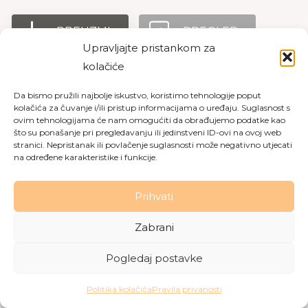
PREUZMI
PREGLED
Upravljajte pristankom za
kolačiće
Da bismo pružili najbolje iskustvo, koristimo tehnologije poput
Copyright © 2026 Dom za starije osobe Labin
|
Pravila
kolačića za čuvanje i/ili pristup informacijama o uređaju. Suglasnost s
privatnosti
|
Politika kolačića
ovim tehnologijama će nam omogućiti da obrađujemo podatke kao
što su ponašanje pri pregledavanju ili jedinstveni ID-ovi na ovoj web
Made with love by
Gobo Digital
stranici. Nepristanak ili povlačenje suglasnosti može negativno utjecati
na određene karakteristike i funkcije.
Prihvati
Zabrani
Pogledaj postavke
Politika kolačića
Pravila privanosti