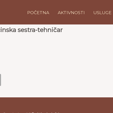
POČETNA
AKTIVNOSTI
USLUGE
inska sestra-tehničar
B