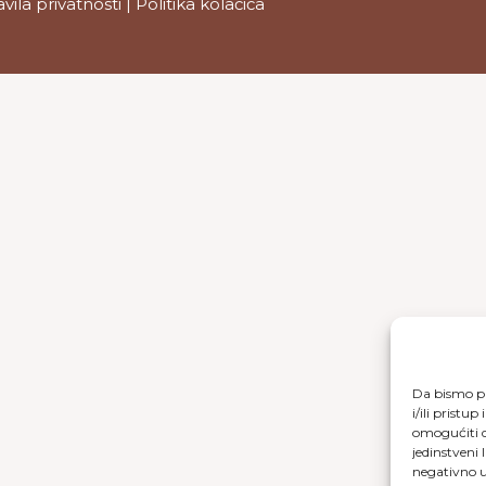
avila privatnosti
|
Politika kolačića
Da bismo pr
i/ili prist
omogućiti d
jedinstveni 
negativno ut