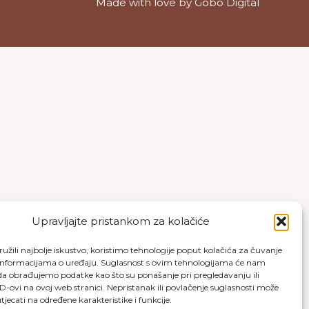
Made with love by
Gobo Digital
Upravljajte pristankom za kolačiće
užili najbolje iskustvo, koristimo tehnologije poput kolačića za čuvanje
up informacijama o uređaju. Suglasnost s ovim tehnologijama će nam
a obrađujemo podatke kao što su ponašanje pri pregledavanju ili
ID-ovi na ovoj web stranici. Nepristanak ili povlačenje suglasnosti može
jecati na određene karakteristike i funkcije.