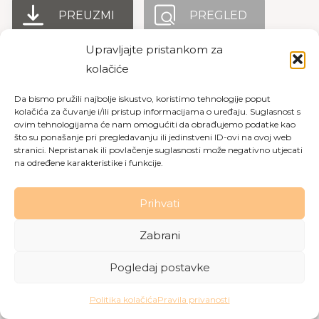
PREUZMI
PREGLED
Upravljajte pristankom za
kolačiće
Copyright © 2026 Dom za starije osobe Labin
|
Pravila
Da bismo pružili najbolje iskustvo, koristimo tehnologije poput
privatnosti
|
Politika kolačića
kolačića za čuvanje i/ili pristup informacijama o uređaju. Suglasnost s
ovim tehnologijama će nam omogućiti da obrađujemo podatke kao
Made with love by
Gobo Digital
što su ponašanje pri pregledavanju ili jedinstveni ID-ovi na ovoj web
stranici. Nepristanak ili povlačenje suglasnosti može negativno utjecati
na određene karakteristike i funkcije.
Prihvati
Zabrani
Pogledaj postavke
Politika kolačića
Pravila privanosti