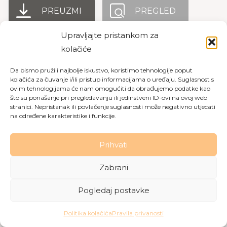
PREUZMI
PREGLED
Upravljajte pristankom za
kolačiće
Copyright © 2026 Dom za starije osobe Labin
|
Pravila
Da bismo pružili najbolje iskustvo, koristimo tehnologije poput
privatnosti
|
Politika kolačića
kolačića za čuvanje i/ili pristup informacijama o uređaju. Suglasnost s
ovim tehnologijama će nam omogućiti da obrađujemo podatke kao
Made with love by
Gobo Digital
što su ponašanje pri pregledavanju ili jedinstveni ID-ovi na ovoj web
stranici. Nepristanak ili povlačenje suglasnosti može negativno utjecati
na određene karakteristike i funkcije.
Prihvati
Zabrani
Pogledaj postavke
Politika kolačića
Pravila privanosti