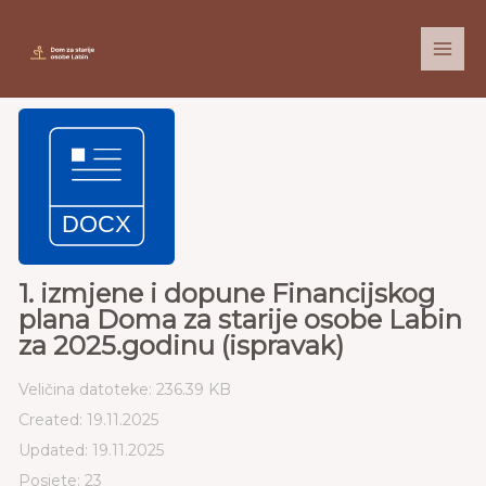
Skip
to
content
1. izmjene i dopune Financijskog
plana Doma za starije osobe Labin
za 2025.godinu (ispravak)
Veličina datoteke: 236.39 KB
Created: 19.11.2025
Updated: 19.11.2025
Posjete: 23