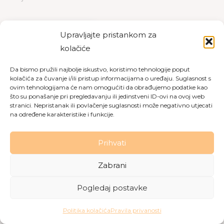
PREUZMI
PREGLED
Upravljajte pristankom za
kolačiće
Da bismo pružili najbolje iskustvo, koristimo tehnologije poput
kolačića za čuvanje i/ili pristup informacijama o uređaju. Suglasnost s
Copyright © 2026 Dom za starije osobe Labin
|
Pravila
ovim tehnologijama će nam omogućiti da obrađujemo podatke kao
što su ponašanje pri pregledavanju ili jedinstveni ID-ovi na ovoj web
privatnosti
|
Politika kolačića
stranici. Nepristanak ili povlačenje suglasnosti može negativno utjecati
na određene karakteristike i funkcije.
Made with love by
Gobo Digital
Prihvati
Zabrani
Pogledaj postavke
Politika kolačića
Pravila privanosti