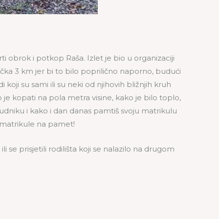
i obrok i potkop Raša. Izlet je bio u organizaciji
ačka 3 km jer bi to bilo poprilično naporno, budući
oji su sami ili su neki od njihovih bližnjih kruh
 je kopati na pola metra visine, kako je bilo toplo,
 rudniku i kako i dan danas pamtiš svoju matrikulu
oj matrikule na pamet!
se prisjetili rodilišta koji se nalazilo na drugom