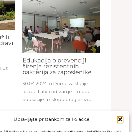
žili
zdravi
Edukacija o prevenciji
širenja rezistentnih
n uz
bakterija za zaposlenike
…
30.04.2024. u Domu za starije
osobe Labin održan je 1. modul
edukacije u sklopu programa…
Upravljajte pristankom za kolačiće
užili najbolje iskustvo, koristimo tehnologije poput kolačića za čuvanje