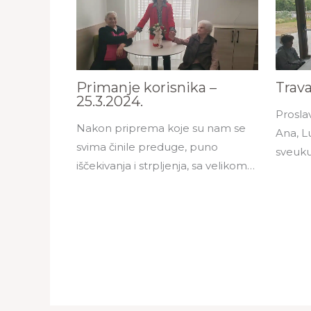
Primanje korisnika –
Trav
25.3.2024.
Prosla
Nakon priprema koje su nam se
Ana, Lu
svima činile preduge, puno
sveuku
iščekivanja i strpljenja, sa velikom…