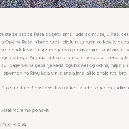
 starije osobe Raša posjetili smo rudarski muzej u Raši, cetrt
la Općina Raša. Nismo prošli cijelu rutu rudnika koja je dug
re smo nadoknadili uspomenama i proživljenim iskustvima ljudi k
teljica udruge Arsiana, čuli smo i priče muškaraca i žena kako
su i dalje bolna sjećanja kada izgubiš nekog od najmilijih u
 i spomen na Rinu koja ti nije znala ime, ali je znala tvoj br
 smo također iskoristili za neke susrete s dragim ljudima ili 
života! Moramo ponoviti
i Općini Raša!