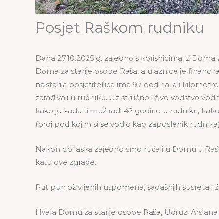
Posjet Raškom rudniku
Dana 27.10.2025.g. zajedno s korisnicima iz Doma za
Doma za starije osobe Raša, a ulaznice je financira
najstarija posjetiteljica ima 97 godina, ali kilomet
zarađivali u rudniku. Uz stručno i živo vodstvo vodi
kako je kada ti muž radi 42 godine u rudniku, kako 
(broj pod kojim si se vodio kao zaposlenik rudnika)
Nakon obilaska zajedno smo ručali u Domu u Raši, što
katu ove zgrade.
Put pun oživljenih uspomena, sadašnjih susreta i 
Hvala Domu za starije osobe Raša, Udruzi Arsiana 