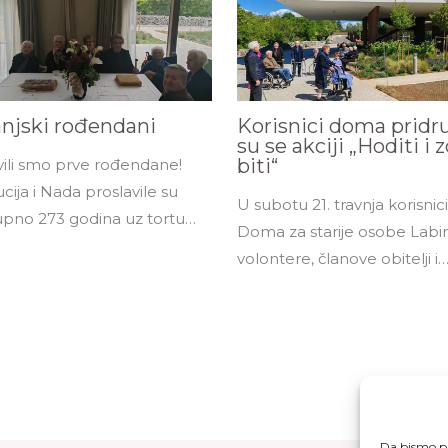
anjski rođendani
Korisnici doma pridru
su se akciji „Hoditi i 
biti“
vili smo prve rođendane!
cija i Nada proslavile su
U subotu 21. travnja korisnici
pno 273 godina uz tortu…
Doma za starije osobe Labi
volontere, članove obitelji i
Da bismo pr