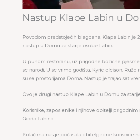
Nastup Klape Labin u Dom
Povodom predstojećih blagdana, Klapa Labin je 23.
nastup u Domu za starije osobe Labin.
U punom restoranu, uz prigodne božićne pjesme i 
se narodi, U se vrime godišta, Kyrie eleison, Ruž
su se prostorijama Doma. Nastup je trajao sat vre
Ovo je drugi nastup Klape Labin u Domu za starije 
Korisnike, zaposlenike i njihove obitelji prigodni
Grada Labina.
Kolačima nas je počastila obitelj jedne korisnice