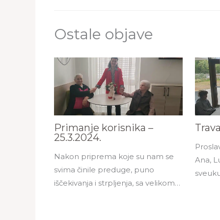
Ostale objave
Primanje korisnika –
Trav
25.3.2024.
Prosla
Nakon priprema koje su nam se
Ana, Lu
svima činile preduge, puno
sveuku
iščekivanja i strpljenja, sa velikom…