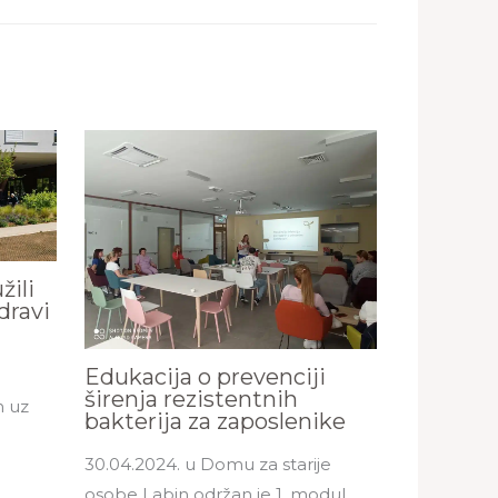
žili
zdravi
Edukacija o prevenciji
širenja rezistentnih
n uz
bakterija za zaposlenike
…
30.04.2024. u Domu za starije
osobe Labin održan je 1. modul