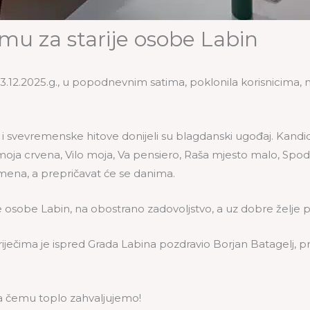
u za starije osobe Labin
12.2025.g., u popodnevnim satima, poklonila korisnicima, nj
svevremenske hitove donijeli su blagdanski ugođaj. Kandidat
o moja crvena, Vilo moja, Va pensiero, Raša mjesto malo, Sp
mena, a prepričavat će se danima.
osobe Labin, na obostrano zadovoljstvo, a uz dobre želje poz
m riječima je ispred Grada Labina pozdravio Borjan Batagelj, 
 na čemu toplo zahvaljujemo!