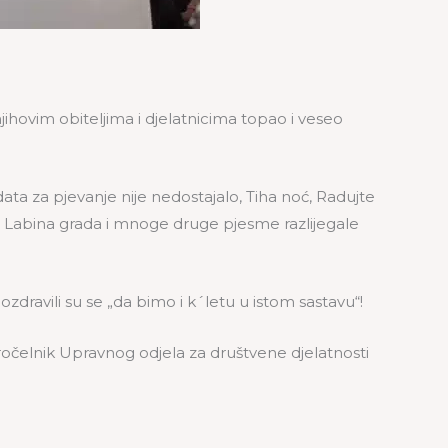
ihovim obiteljima i djelatnicima topao i veseo
a za pjevanje nije nedostajalo, Tiha noć, Radujte
od Labina grada i mnoge druge pjesme razlijegale
dravili su se „da bimo i k´letu u istom sastavu“!
pročelnik Upravnog odjela za društvene djelatnosti