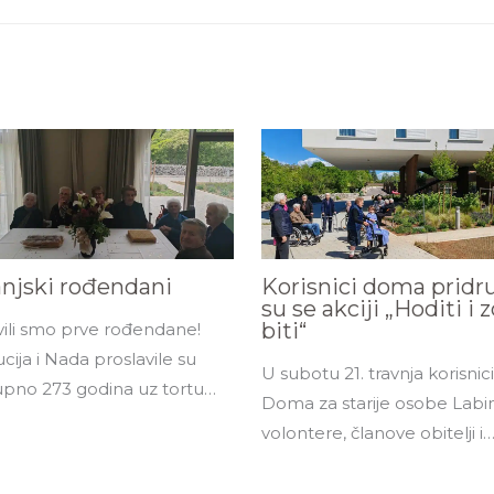
anjski rođendani
Korisnici doma pridru
su se akciji „Hoditi i 
biti“
vili smo prve rođendane!
cija i Nada proslavile su
U subotu 21. travnja korisnici
pno 273 godina uz tortu…
Doma za starije osobe Labi
volontere, članove obitelji i