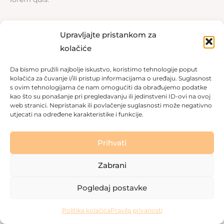
Upravljajte pristankom za
kolačiće
Copyright © 2026 Dom za starije osobe Labin
|
Pravila
privatnosti
|
Politika kolačića
Da bismo pružili najbolje iskustvo, koristimo tehnologije poput
kolačića za čuvanje i/ili pristup informacijama o uređaju. Suglasnost
Made with love by
Gobo Digital
s ovim tehnologijama će nam omogućiti da obrađujemo podatke
kao što su ponašanje pri pregledavanju ili jedinstveni ID-ovi na ovoj
web stranici. Nepristanak ili povlačenje suglasnosti može negativno
utjecati na određene karakteristike i funkcije.
Prihvati
Zabrani
Pogledaj postavke
Politika kolačića
Pravila privanosti