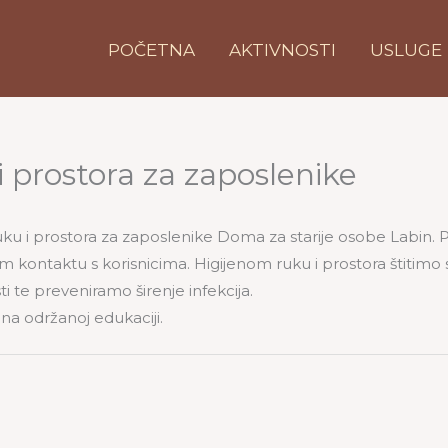
POČETNA
AKTIVNOSTI
USLUGE
i prostora za zaposlenike
uku i prostora za zaposlenike Doma za starije osobe Labin. P
 kontaktu s korisnicima. Higijenom ruku i prostora štitimo s
 te preveniramo širenje infekcija.
na održanoj edukaciji.