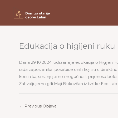
Skip
to
content
Edukacija o higijeni ruku 
Dana 29.10.2024. održana je edukacija o Higijeni r
rada zaposlenika, posebice onih koji su u direktnom
korisnika, smanjujemo mogućnost prijenosa bolesti
Zahvaljujemo gđi Maji Bukovčan iz tvrtke Eco Lab 
←
Previous Objava