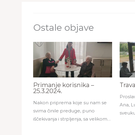
Ostale objave
Primanje korisnika –
Trav
25.3.2024.
Prosla
Nakon priprema koje su nam se
Ana, Lu
svima činile preduge, puno
sveuku
iščekivanja i strpljenja, sa velikom…