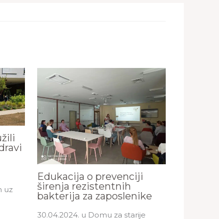
žili
zdravi
Edukacija o prevenciji
širenja rezistentnih
n uz
bakterija za zaposlenike
…
30.04.2024. u Domu za starije