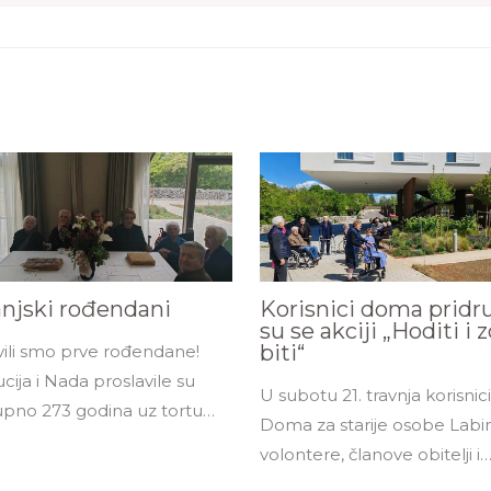
anjski rođendani
Korisnici doma pridru
su se akciji „Hoditi i 
biti“
vili smo prve rođendane!
cija i Nada proslavile su
U subotu 21. travnja korisnici
pno 273 godina uz tortu…
Doma za starije osobe Labi
volontere, članove obitelji i